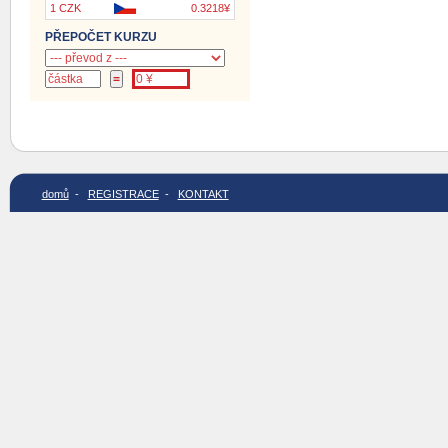
1 CZK
0.3218¥
PŘEPOČET KURZU
domů
-
REGISTRACE
-
KONTAKT