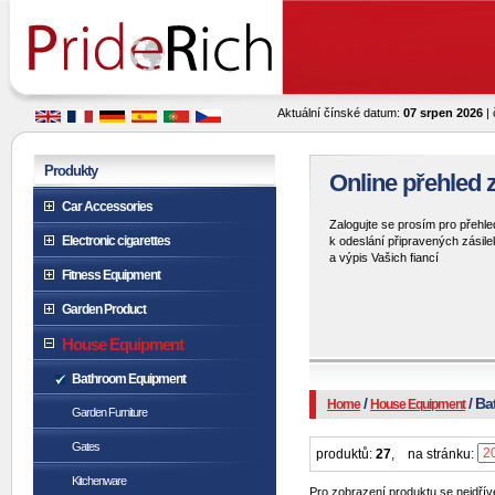
Aktuální čínské datum:
07 srpen 2026
| 
Produkty
Online přehled z
Car Accessories
Zalogujte se prosím pro přehle
Electronic cigarettes
k odeslání připravených zásile
a výpis Vašich fiancí
Fitness Equipment
Garden Product
House Equipment
Bathroom Equipment
/
/ B
Home
House Equipment
Garden Furniture
Gates
produktů:
27
,
na stránku:
Kitchenware
Pro zobrazení produktu se nejdříve