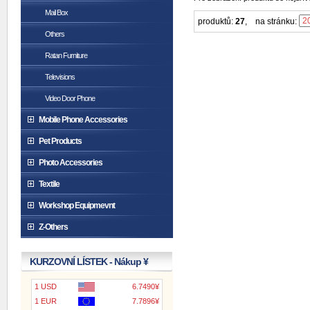
Mail Box
produktů:
27
,
na stránku:
Others
Ratan Furniture
Televisions
Video Door Phone
Mobile Phone Accessories
Pet Products
Photo Accessories
Textile
Workshop Equipmevnt
Z-Others
KURZOVNÍ LÍSTEK - Nákup ¥
1 USD
6.7490¥
1 EUR
7.7896¥