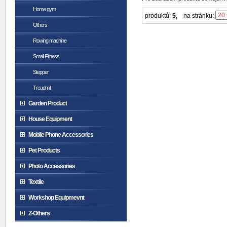
Home gym
produktů:
5
,
na stránku:
Others
Rowing machine
Small Fitness
Stepper
Treadmill
Garden Product
House Equipment
Mobile Phone Accessories
Pet Products
Photo Accessories
Textile
Workshop Equipmevnt
Z-Others