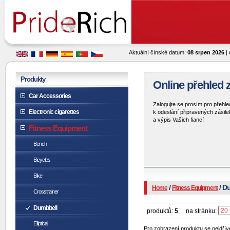
Aktuální čínské datum:
08 srpen 2026
| 
Produkty
Online přehled z
Car Accessories
Zalogujte se prosím pro přehle
Electronic cigarettes
k odeslání připravených zásile
a výpis Vašich fiancí
Fitness Equipment
Bench
Bicycles
Bike
/
/ D
Home
Fitness Equipment
Crosstrainer
Dumbbell
produktů:
5
,
na stránku:
Elliptical
Pro zobrazení produktu se nejdříve