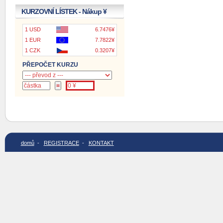
KURZOVNÍ LÍSTEK - Nákup ¥
1 USD
6.7476¥
1 EUR
7.7822¥
1 CZK
0.3207¥
PŘEPOČET KURZU
domů
-
REGISTRACE
-
KONTAKT