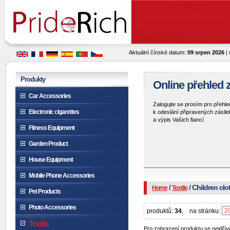
Aktuální čínské datum:
09 srpen 2026
| 
Produkty
Online přehled z
Car Accessories
Zalogujte se prosím pro přehle
Electronic cigarettes
k odeslání připravených zásile
a výpis Vašich fiancí
Fitness Equipment
Garden Product
House Equipment
Mobile Phone Accessories
/
/ Children clo
Home
Textile
Pet Products
Photo Accessories
produktů:
34
,
na stránku:
Textile
Pro zobrazení produktu se nejdříve