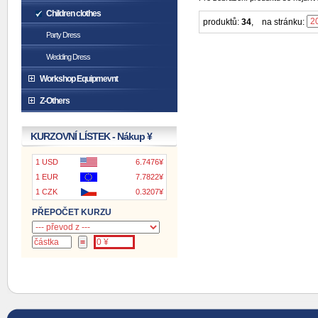
Children clothes
produktů:
34
,
na stránku:
Party Dress
Wedding Dress
Workshop Equipmevnt
Z-Others
KURZOVNÍ LÍSTEK - Nákup ¥
1 USD
6.7476¥
1 EUR
7.7822¥
1 CZK
0.3207¥
PŘEPOČET KURZU